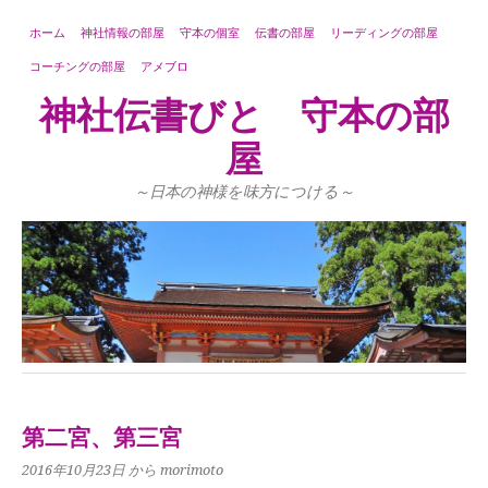
ホーム
神社情報の部屋
守本の個室
伝書の部屋
リーディングの部屋
コーチングの部屋
アメブロ
神社伝書びと 守本の部
屋
～日本の神様を味方につける～
第二宮、第三宮
2016年10月23日
から morimoto